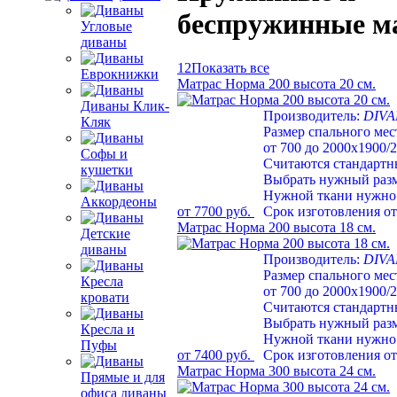
беспружинные м
Угловые
диваны
1
2
Показать все
Еврокнижки
Матрас Норма 200 высота 20 см.
Диваны Клик-
Производитель:
DIV
Кляк
Размер спального мес
от 700 до 2000х1900/
Софы и
Считаются стандарт
кушетки
Выбрать нужный раз
Нужной ткани нужно 
Аккордеоны
от 7700 руб.
Срок изготовления от
Матрас Норма 200 высота 18 см.
Детские
диваны
Производитель:
DIV
Размер спального мес
Кресла
от 700 до 2000х1900/
кровати
Считаются стандарт
Выбрать нужный раз
Кресла и
Нужной ткани нужно 
Пуфы
от 7400 руб.
Срок изготовления от
Матрас Норма 300 высота 24 см.
Прямые и для
офиса диваны