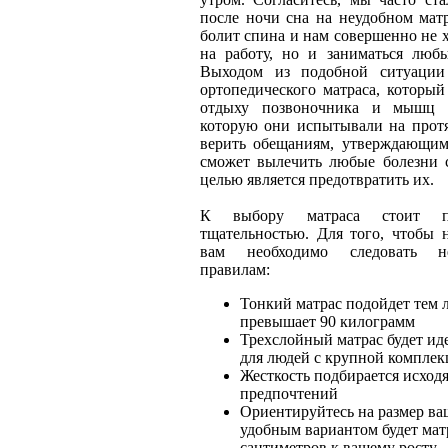
после ночи сна на неудобном матр
болит спина и нам совершенно не х
на работу, но и заниматься люб
Выходом из подобной ситуации 
ортопедического матраса, который
отдыху позвоночника и мышц 
которую они испытывали на протя
верить обещаниям, утверждающим,
сможет вылечить любые болезни 
целью является предотвратить их.
К выбору матраса стоит п
тщательностью. Для того, чтобы 
вам необходимо следовать н
правилам:
Тонкий матрас подойдет тем л
превышает 90 килограмм
Трехслойный матрас будет и
для людей с крупной компле
Жесткость подбирается исход
предпочтений
Ориентируйтесь на размер в
удобным вариантом будет мат
сантиметров к вашему росту.