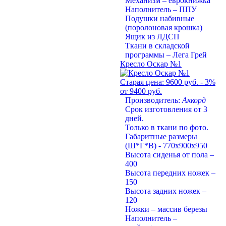
Механизм – еврокнижка
Наполнитель – ППУ
Подушки набивные
(поролоновая крошка)
Ящик из ЛДСП
Ткани в складской
программы – Лега Грей
Кресло Оскар №1
Старая цена:
9600 руб.
- 3%
от 9400 руб.
Производитель:
Аккорд
Срок изготовления от 3
дней.
Только в ткани по фото.
Габаритные размеры
(Ш*Г*В) - 770х900х950
Высота сиденья от пола –
400
Высота передних ножек –
150
Высота задних ножек –
120
Ножки – массив березы
Наполнитель –