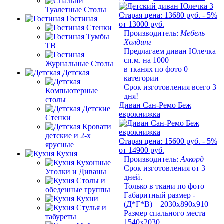
Туалетные Столы
Старая цена:
13680 руб.
- 5%
Гостиная
от 13000 руб.
Стенки
Производитель:
Мебель
Тумбы
Холдинг
ТВ
Предлагаем диван Юлечка
сп.м. на 1000
Журнальные Столы
в тканях по фото 0
Детская
категории
Срок изготовления всего 3
Компьютерные
дня!
столы
Диван Сан-Ремо Беж
Детские
еврокнижка
Стенки
Кровати
детские и 2-х
Старая цена:
15600 руб.
- 5%
ярусные
от 14900 руб.
Кухня
Производитель:
Аккорд
Кухонные
Срок изготовления от 3
Уголки и Диваны
дней.
Столы и
Только в ткани по фото
обеденные группы
Габаритный размер -
Кухни
(Д*Г*В) – 2030х890х910
Стулья и
Размер спального места –
табуреты
1540х2030