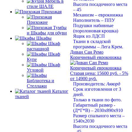
Мебель в
Высота посадочного места
стиле ШАЛЕ
– 45
Прихожая
Механизм – еврокнижка
Наполнитель – ППУ
Прихожие
Подушки набивные
Тумбы
(поролоновая крошка)
и Шкафы для обуви
Ящик из ЛДСП
Шкафы
Ткани в складской
Шкаф
программы – Лега Крем.
распашной
Диван Сан Ремо
Шкаф
Коричневый еврокнижка
Купе
Шкаф
Угловой
Старая цена:
15600 руб.
- 5%
от 14900 руб.
Библиотека и
Производитель:
Аккорд
Стеллажи
Срок изготовления от 3
Каталог
дней.
тканей
Только в ткани по фото.
Габаритный размер -
(Д*Г*В) – 2030х890х910
Размер спального места –
1540х2030
Высота посадочного места
– 45