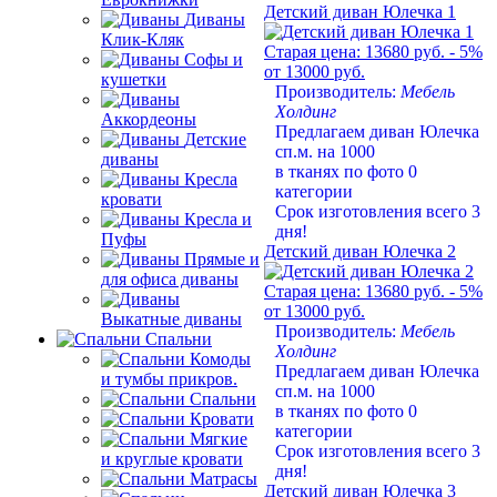
Детский диван Юлечка 1
Диваны
Клик-Кляк
Старая цена:
13680 руб.
- 5%
Софы и
от 13000 руб.
кушетки
Производитель:
Мебель
Холдинг
Аккордеоны
Предлагаем диван Юлечка
Детские
сп.м. на 1000
диваны
в тканях по фото 0
Кресла
категории
кровати
Срок изготовления всего 3
Кресла и
дня!
Пуфы
Детский диван Юлечка 2
Прямые и
для офиса диваны
Старая цена:
13680 руб.
- 5%
от 13000 руб.
Выкатные диваны
Производитель:
Мебель
Спальни
Холдинг
Комоды
Предлагаем диван Юлечка
и тумбы прикров.
сп.м. на 1000
Спальни
в тканях по фото 0
Кровати
категории
Мягкие
Срок изготовления всего 3
и круглые кровати
дня!
Матрасы
Детский диван Юлечка 3