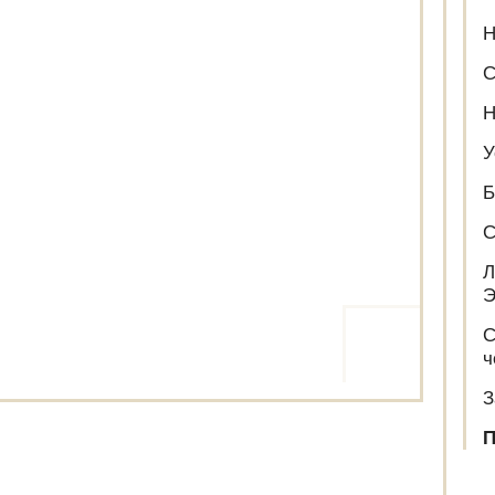
Н
С
Н
У
Б
С
Л
Э
С
ч
З
П