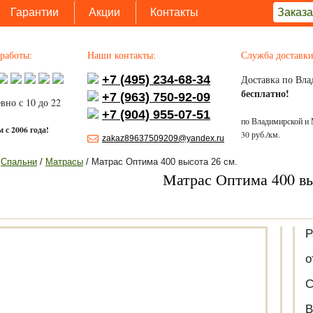
Гарантии
Акции
Контакты
Заказа
работы:
Наши контакты:
Служба доставки
+7 (495) 234-68-34
Доставка по Вла
бесплатно!
+7 (963) 750-92-09
вно с 10 до 22
+7 (904) 955-07-51
по Владимирской и 
 с 2006 года!
30 руб./км.
zakaz89637509209@yandex.ru
/
Спальни
/
Матрасы
/ Матрас Оптима 400 высота 26 см.
Матрас Оптима 400 вы
Р
о
С
В