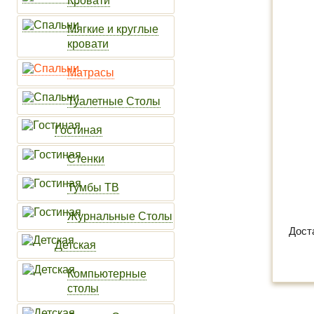
Кровати
Мягкие и круглые
кровати
Матрасы
Туалетные Столы
Гостиная
Стенки
Тумбы ТВ
Журнальные Столы
Дост
Детская
Компьютерные
столы