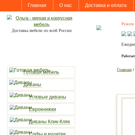
Главная
О нас
Доставка и оплата
Режим 
Доставка мебели по всей России
Ежедне
Работаем
Главная
Готовая мебель
Диваны
Угловые диваны
Еврокнижки
Диваны Клик-Кляк
Софы и кушетки