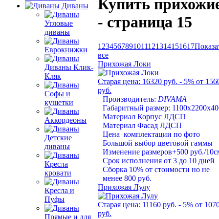
Купить прихожи
Диваны
- страница 15
Угловые
диваны
1
2
3
4
5
6
7
8
9
10
11
12
13
14
15
16
17
Показа
Еврокнижки
все
Прихожая Локи
Диваны Клик-
Кляк
Старая цена:
16320 руб.
- 5%
от 156
руб.
Софы и
Производитель:
DIVAMA
кушетки
Габаритный размер: 1100х2200х40
Материал Корпус ЛДСП
Аккордеоны
Материал Фасад ЛДСП
Цена комплектации по фото
Детские
Большой выбор цветовой гаммы
диваны
Изменение размеров+500 руб./10с
Срок исполнения от 3 до 10 дней
Кресла
Сборка 10% от стоимости но не
кровати
менее 800 руб.
Прихожая Лулу
Кресла и
Пуфы
Старая цена:
11160 руб.
- 5%
от 107
руб.
Прямые и для