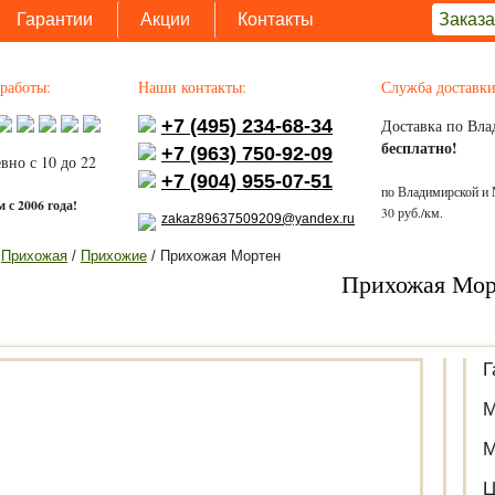
Гарантии
Акции
Контакты
Заказа
работы:
Наши контакты:
Служба доставки
+7 (495) 234-68-34
Доставка по Вла
бесплатно!
+7 (963) 750-92-09
вно с 10 до 22
+7 (904) 955-07-51
по Владимирской и 
 с 2006 года!
30 руб./км.
zakaz89637509209@yandex.ru
/
Прихожая
/
Прихожие
/ Прихожая Мортен
Прихожая Мор
Г
М
М
Ц