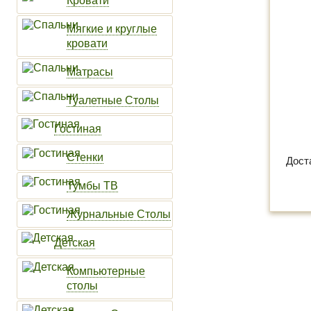
Кровати
Мягкие и круглые
кровати
Матрасы
Туалетные Столы
Гостиная
Стенки
Дост
Тумбы ТВ
Журнальные Столы
Детская
Компьютерные
столы