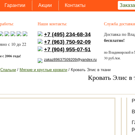
Гарантии
Акции
Контакты
Заказа
работы:
Наши контакты:
Служба доставки
+7 (495) 234-68-34
Доставка по Вла
бесплатно!
+7 (963) 750-92-09
вно с 10 до 22
+7 (904) 955-07-51
по Владимирской и 
 с 2006 года!
30 руб./км.
zakaz89637509209@yandex.ru
/
Спальни
/
Мягкие и круглые кровати
/ Кровать Элис в ткани
Кровать Элис в 
Р
В
Г
р