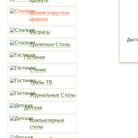
Кровати
Мягкие и круглые
кровати
Матрасы
Дост
Туалетные Столы
Гостиная
Стенки
Тумбы ТВ
Журнальные Столы
Детская
Компьютерные
столы