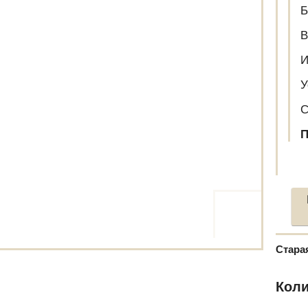
Б
В
И
У
С
П
Стара
Коли