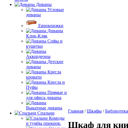
Диваны
Угловые
диваны
Еврокнижки
Диваны
Клик-Кляк
Софы и
кушетки
Аккордеоны
Детские
диваны
Кресла
кровати
Кресла и
Пуфы
Прямые и
для офиса диваны
Выкатные диваны
Главная
/
Шкафы
/
Библиотека
Спальни
Комоды
Шкаф для кни
и тумбы прикров.