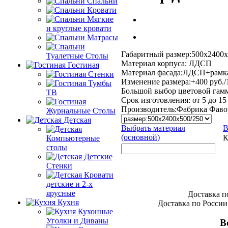
Спальни
Кровати
Мягкие
и круглые кровати
Матрасы
Габаритный размер:500х2400х
Туалетные Столы
Материал корпуса: ЛДСП
Гостиная
Материал фасада:ЛДСП+рам
Стенки
Изменение размера:+400 руб./
Тумбы
Большой выбор цветовой гам
ТВ
Срок изготовления: от 5 до 15
Производитель:
Фабрика Фаво
Журнальные Столы
Детская
Выбрать материал
В
(основной)
К
Компьютерные
столы
Детские
Стенки
Кровати
детские и 2-х
ярусные
Доставка п
Кухня
Доставка по России
Кухонные
Уголки и Диваны
В