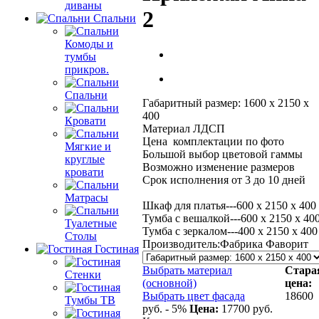
диваны
2
Спальни
Комоды и
тумбы
прикров.
Спальни
Габаритный размер: 1600 х 2150 х
400
Кровати
Материал ЛДСП
Цена комплектации по фото
Мягкие и
Большой выбор цветовой гаммы
круглые
Возможно изменение размеров
кровати
Срок исполнения от 3 до 10 дней
Матрасы
Шкаф для платья---600 х 2150 х 400
Тумба с вешалкой---600 х 2150 х 40
Туалетные
Тумба с зеркалом---400 х 2150 х 400
Столы
Производитель:
Фабрика Фаворит
Гостиная
Выбрать материал
Стара
Стенки
(основной)
цена:
Выбрать цвет фасада
18600
Тумбы ТВ
руб.
- 5%
Цена:
17700
руб.