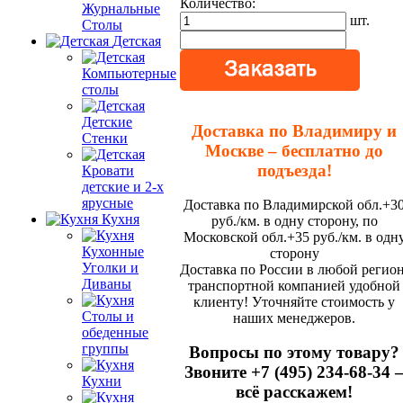
Количество:
Журнальные
шт.
Столы
Детская
Компьютерные
столы
Детские
Доставка по Владимиру и
Стенки
Москве – бесплатно до
подъезда!
Кровати
детские и 2-х
ярусные
Доставка по Владимирской обл.+3
Кухня
руб./км. в одну сторону, по
Московской обл.+35 руб./км. в одн
Кухонные
сторону
Уголки и
Доставка по России в любой регион
Диваны
транспортной компанией удобной
клиенту! Уточняйте стоимость у
Столы и
наших менеджеров.
обеденные
группы
Вопросы по этому товару?
Звоните +7 (495) 234-68-34 
Кухни
всё расскажем!