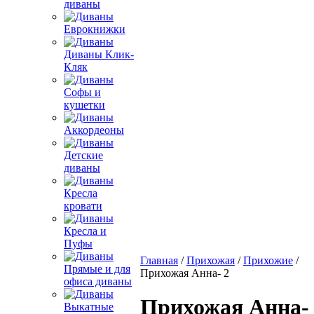
диваны
Еврокнижки
Диваны Клик-
Кляк
Софы и
кушетки
Аккордеоны
Детские
диваны
Кресла
кровати
Кресла и
Пуфы
Главная
/
Прихожая
/
Прихожие
/
Прямые и для
Прихожая Анна- 2
офиса диваны
Прихожая Анна-
Выкатные