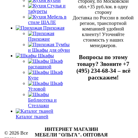
Кухни
сторону, по Московской
Стулья и
обл.+35 руб./км. в одну
табуреты
сторону
Мебель в
Доставка по России в любой
стиле ШАЛЕ
регион, транспортной
Прихожая
компанией удобной
клиенту! Уточняйте
Прихожие
стоимость у наших
Тумбы
менеджеров.
и Шкафы для обуви
Шкафы
Вопросы по этому
Шкаф
товару? Звоните +7
распашной
(495) 234-68-34 – всё
Шкаф
расскажем!
Купе
Шкаф
Угловой
Библиотека и
Стеллажи
Каталог тканей
ИНТЕРНЕТ МАГАЗИН
© 2026 Все
МЕБЕЛИ "ОЛЬГА"
.
ОПТОВАЯ