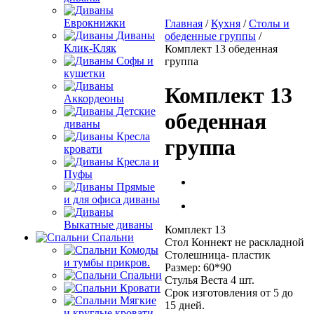
Еврокнижки
Главная
/
Кухня
/
Столы и
Диваны
обеденные группы
/
Клик-Кляк
Комплект 13 обеденная
Софы и
группа
кушетки
Комплект 13
Аккордеоны
Детские
обеденная
диваны
Кресла
группа
кровати
Кресла и
Пуфы
Прямые
и для офиса диваны
Выкатные диваны
Комплект 13
Спальни
Стол Коннект не раскладной
Комоды
Столешница- пластик
и тумбы прикров.
Размер: 60*90
Спальни
Стулья Веста 4 шт.
Кровати
Срок изготовления от 5 до
Мягкие
15 дней.
и круглые кровати