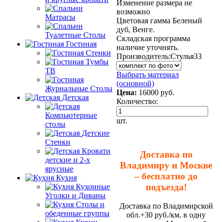
Изменение размера не
возможно
Матрасы
Цветовая гамма Беленый
дуб, Венге.
Туалетные Столы
Складская программа
Гостиная
наличие уточнять.
Стенки
Производитель:
Стулья33
Тумбы
ТВ
Выбрать материал
(основной)
Журнальные Столы
Цена:
16000
руб.
Детская
Количество:
Компьютерные
шт.
столы
Детские
Стенки
Кровати
Доставка по
детские и 2-х
Владимиру и Москве
ярусные
– бесплатно до
Кухня
подъезда!
Кухонные
Уголки и Диваны
Столы и
Доставка по Владимирской
обеденные группы
обл.+30 руб./км. в одну