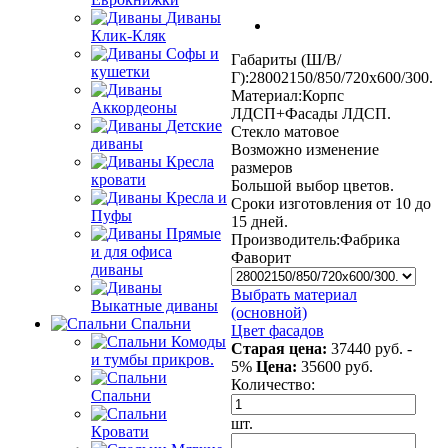
Диваны
Клик-Кляк
Софы и
Габариты (Ш/В/
кушетки
Г):28002150/850/720х600/300.
Материал:Корпс
Аккордеоны
ЛДСП+Фасады ЛДСП.
Детские
Стекло матовое
диваны
Возможно изменение
Кресла
размеров
кровати
Большой выбор цветов.
Кресла и
Сроки изготовления от 10 до
Пуфы
15 дней.
Прямые
Производитель:
Фабрика
и для офиса
Фаворит
диваны
Выбрать материал
Выкатные диваны
(основной)
Спальни
Цвет фасадов
Комоды
Старая цена:
37440 руб.
-
и тумбы прикров.
5%
Цена:
35600
руб.
Количество:
Спальни
шт.
Кровати