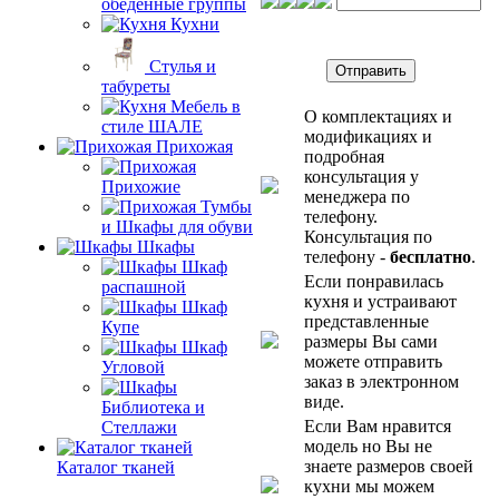
обеденные группы
Кухни
Стулья и
Отправить
табуреты
Мебель в
О комплектациях и
стиле ШАЛЕ
модификациях и
Прихожая
подробная
консультация у
Прихожие
менеджера по
Тумбы
телефону.
и Шкафы для обуви
Консультация по
Шкафы
телефону -
бесплатно
.
Шкаф
Если понравилась
распашной
кухня и устраивают
Шкаф
представленные
Купе
размеры Вы сами
Шкаф
можете отправить
Угловой
заказ в электронном
виде.
Библиотека и
Если Вам нравится
Стеллажи
модель но Вы не
знаете размеров своей
Каталог тканей
кухни мы можем