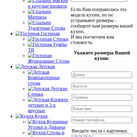
Мягкие
и круглые кровати
Если Вам понравилась эта
модель кухни, но не
Матрасы
устраивают размеры -
сообщите нам размеры вашей
Туалетные Столы
кухни.
Гостиная
И мы посчитаем вам
Стенки
стоимость.
Тумбы
ТВ
Укажите размеры Вашей
кухни:
Журнальные Столы
Детская
Компьютерные
столы
Детские
Стенки
Кровати
детские и 2-х
ярусные
Кухня
Кухонные
Уголки и Диваны
Введите числа с картинки:
Столы и