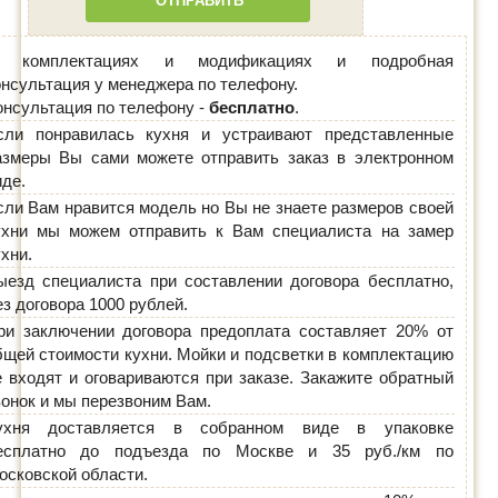
ОТПРАВИТЬ
 комплектациях и модификациях и подробная
онсультация у менеджера по телефону.
онсультация по телефону -
бесплатно
.
сли понравилась кухня и устраивают представленные
азмеры Вы сами можете отправить заказ в электронном
иде.
сли Вам нравится модель но Вы не знаете размеров своей
ухни мы можем отправить к Вам специалиста на замер
ухни.
ыезд специалиста при составлении договора бесплатно,
ез договора 1000 рублей.
ри заключении договора предоплата составляет 20% от
бщей стоимости кухни. Мойки и подсветки в комплектацию
е входят и оговариваются при заказе. Закажите обратный
вонок и мы перезвоним Вам.
ухня доставляется в собранном виде в упаковке
есплатно до подъезда по Москве и 35 руб./км по
осковской области.