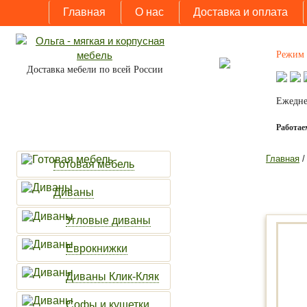
Главная
О нас
Доставка и оплата
Режим 
Доставка мебели по всей России
Ежедне
Работаем
Главная
Готовая мебель
Диваны
Угловые диваны
Еврокнижки
Диваны Клик-Кляк
Софы и кушетки