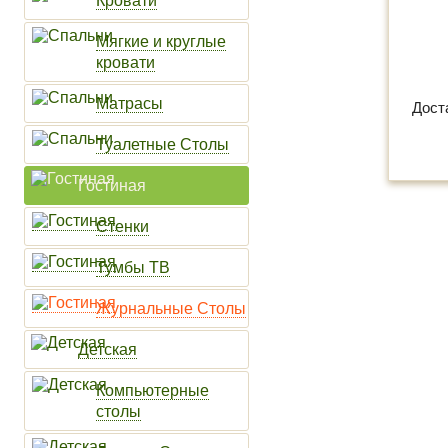
Кровати
Мягкие и круглые
кровати
Матрасы
Дост
Туалетные Столы
Гостиная
Стенки
Тумбы ТВ
Журнальные Столы
Детская
Компьютерные
столы