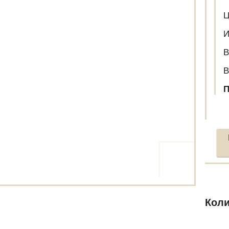
Ц
И
В
В
П
Коли