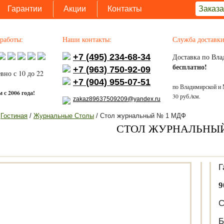
Гарантии
Акции
Контакты
Заказа
работы:
Наши контакты:
Служба доставки
+7 (495) 234-68-34
Доставка по Вла
бесплатно!
+7 (963) 750-92-09
вно с 10 до 22
+7 (904) 955-07-51
по Владимирской и 
 с 2006 года!
30 руб./км.
zakaz89637509209@yandex.ru
/
Гостиная
/
Журнальные Столы
/ Стол журнальный № 1 МДФ
СТОЛ ЖУРНАЛЬНЫЙ
Г
9
С
Б