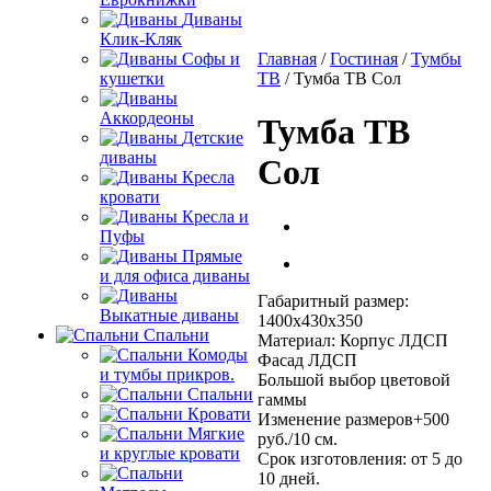
Диваны
Клик-Кляк
Софы и
Главная
/
Гостиная
/
Тумбы
кушетки
ТВ
/ Тумба ТВ Сол
Аккордеоны
Тумба ТВ
Детские
диваны
Сол
Кресла
кровати
Кресла и
Пуфы
Прямые
и для офиса диваны
Габаритный размер:
Выкатные диваны
1400х430х350
Спальни
Материал: Корпус ЛДСП
Комоды
Фасад ЛДСП
и тумбы прикров.
Большой выбор цветовой
Спальни
гаммы
Кровати
Изменение размеров+500
Мягкие
руб./10 см.
и круглые кровати
Срок изготовления: от 5 до
10 дней.