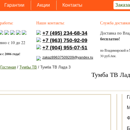
Гарантии
Акции
Контакты
Заказа
работы:
Наши контакты:
Служба доставки
+7 (495) 234-68-34
Доставка по Вла
бесплатно!
+7 (963) 750-92-09
вно с 10 до 22
+7 (904) 955-07-51
по Владимирской и 
 с 2006 года!
30 руб./км.
zakaz89637509209@yandex.ru
/
Гостиная
/
Тумбы ТВ
/ Тумба ТВ Лада 3
Тумба ТВ Лад
Г
М
Ф
Б