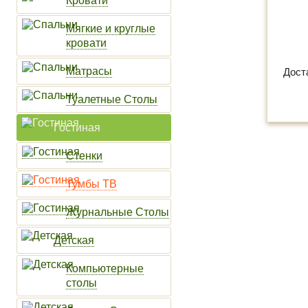
Кровати
Мягкие и круглые
кровати
Матрасы
Дост
Туалетные Столы
Гостиная
Стенки
Тумбы ТВ
Журнальные Столы
Детская
Компьютерные
столы