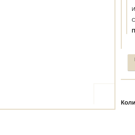
И
С
П
Коли