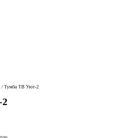
В
/ Тумба ТВ Уют-2
-2
х500