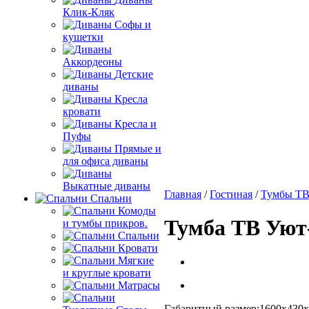
Клик-Кляк
Софы и
кушетки
Аккордеоны
Детские
диваны
Кресла
кровати
Кресла и
Пуфы
Прямые и
для офиса диваны
Выкатные диваны
Главная
/
Гостиная
/
Тумбы Т
Спальни
Комоды
Тумба ТВ Уют
и тумбы прикров.
Спальни
Кровати
Мягкие
и круглые кровати
Матрасы
Габаритный размер:1600х430