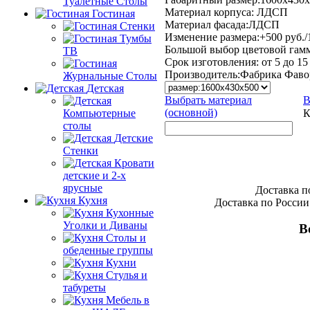
Туалетные Столы
Материал корпуса: ЛДСП
Гостиная
Материал фасада:ЛДСП
Стенки
Изменение размера:+500 руб./
Тумбы
Большой выбор цветовой гам
ТВ
Срок изготовления: от 5 до 15
Производитель:
Фабрика Фаво
Журнальные Столы
Детская
Выбрать материал
В
(основной)
К
Компьютерные
столы
Детские
Стенки
Кровати
детские и 2-х
ярусные
Доставка п
Кухня
Доставка по России
Кухонные
Уголки и Диваны
В
Столы и
обеденные группы
Кухни
Стулья и
табуреты
Мебель в