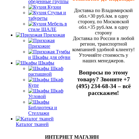
обеденные группы
Кухни
Доставка по Владимирской
Стулья и
обл.+30 руб./км. в одну
табуреты
сторону, по Московской
Мебель в
обл.+35 руб./км. в одну
стиле ШАЛЕ
сторону
Прихожая
Доставка по России в любой
регион, транспортной
Прихожие
компанией удобной клиенту!
Тумбы
Уточняйте стоимость у
и Шкафы для обуви
наших менеджеров.
Шкафы
Шкаф
Вопросы по этому
распашной
товару? Звоните +7
Шкаф
Купе
(495) 234-68-34 – всё
Шкаф
расскажем!
Угловой
Библиотека и
Стеллажи
Каталог тканей
ИНТЕРНЕТ МАГАЗИН