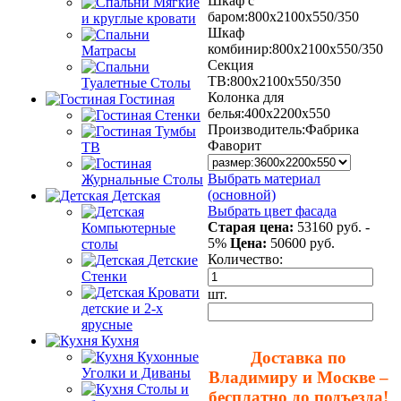
Шкаф с
Мягкие
баром:800х2100х550/350
и круглые кровати
Шкаф
комбинир:800х2100х550/350
Матрасы
Секция
ТВ:800х2100х550/350
Туалетные Столы
Колонка для
Гостиная
белья:400х2200х550
Стенки
Производитель:
Фабрика
Тумбы
Фаворит
ТВ
Выбрать материал
Журнальные Столы
(основной)
Детская
Выбрать цвет фасада
Старая цена:
53160 руб.
-
Компьютерные
5%
Цена:
50600
руб.
столы
Количество:
Детские
Стенки
Кровати
шт.
детские и 2-х
ярусные
Кухня
Доставка по
Кухонные
Уголки и Диваны
Владимиру и Москве –
Столы и
бесплатно до подъезда!