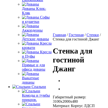
Диваны Клик-
Кляк
Софы
и кушетки
Аккордеоны
Главная
/
Гостиная
/
Стенки
/
Детские диваны
Стенка для гостиной Джанг
Кресла
кровати
Стенка для
Кресла
и Пуфы
гостиной
Прямые и для
Джанг
офиса диваны
Выкатные
диваны
Спальни
Комоды и тумбы
Габаритный размер:
прикров.
3100х2000х480
Материал: Корпус ЛДСП