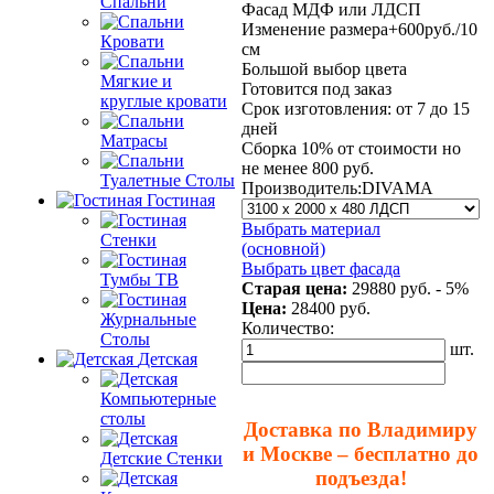
Спальни
Фасад МДФ или ЛДСП
Изменение размера+600руб./10
Кровати
см
Большой выбор цвета
Мягкие и
Готовится под заказ
круглые кровати
Срок изготовления: от 7 до 15
дней
Матрасы
Сборка 10% от стоимости но
не менее 800 руб.
Туалетные Столы
Производитель:
DIVAMA
Гостиная
Выбрать материал
Стенки
(основной)
Выбрать цвет фасада
Тумбы ТВ
Старая цена:
29880 руб.
- 5%
Цена:
28400
руб.
Журнальные
Количество:
Столы
шт.
Детская
Компьютерные
столы
Доставка по Владимиру
и Москве – бесплатно до
Детские Стенки
подъезда!