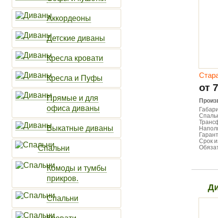
Аккордеоны
Детские диваны
Кресла кровати
Стар
Кресла и Пуфы
от 
Прямые и для
Произ
офиса диваны
Габари
Спальн
Транс
Выкатные диваны
Напол
Гарант
Срок и
Спальни
Обязат
Комоды и тумбы
прикров.
Ди
Спальни