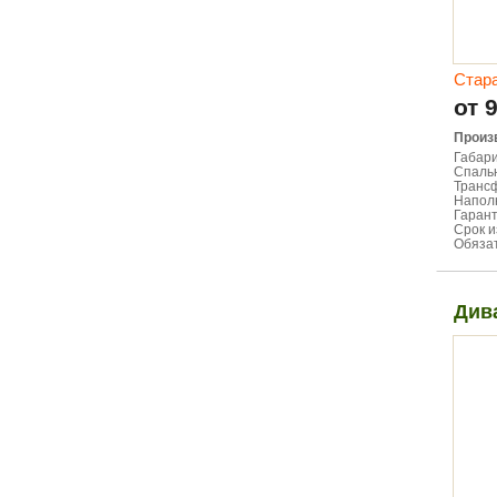
Стар
от 
Произ
Габари
Спальн
Транс
Напол
Гарант
Срок и
Обязат
Див