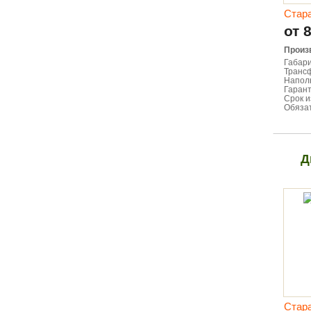
Стар
от 
Произ
Габари
Транс
Напол
Гарант
Срок и
Обязат
Д
Стар