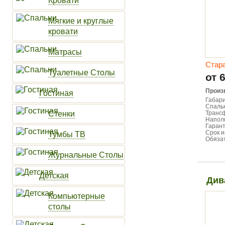
Кровати
Мягкие и круглые
кровати
Матрасы
Стар
Туалетные Столы
от 
Произ
Гостиная
Габари
Спальн
Стенки
Транс
Напол
Гарант
Срок и
Тумбы ТВ
Обязат
Журнальные Столы
Детская
Див
Компьютерные
столы