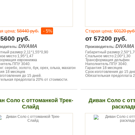
ая цена:
58440 руб.
- 5%
Старая цена:
60120 руб
55600 руб.
от 57200 руб.
DIVAMA
DIVAMA
водитель:
Производитель:
тный размер:2,11*1,55*0,90
Габаритный размер:2,50*1,
ое место:1,95*1,47
Спальное место:2,00*1,30
формация еврокнижка
Трансформация дельфин
нитель ППУ 3040.
Наполнитель ППУ 3040.
г: серебо, золото, бук, орех, ольха, махагон
Гарантия 18 месяцев
ия 18 месяцев
Срок изготовления до 15 дне
зготовления до 15 дней.
Обязательная предоплата 2
ельная предоплата 20% от стоимости.
н Соло с оттоманкой Трек-
Диван Соло с от
Слайд
расклад