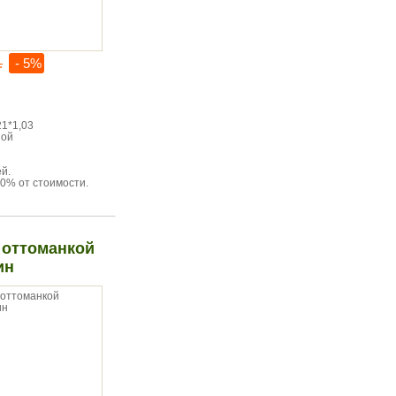
.
- 5%
21*1,03
ной
й.
0% от стоимости.
 оттоманкой
ин