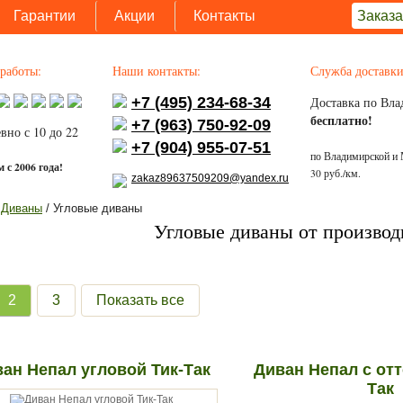
Гарантии
Акции
Контакты
Заказа
работы:
Наши контакты:
Служба доставки
+7 (495) 234-68-34
Доставка по Вла
бесплатно!
+7 (963) 750-92-09
вно с 10 до 22
+7 (904) 955-07-51
по Владимирской и 
 с 2006 года!
30 руб./км.
zakaz89637509209@yandex.ru
/
Диваны
/ Угловые диваны
Угловые диваны от производи
2
3
Показать все
ан Непал угловой Тик-Так
Диван Непал с отт
Так