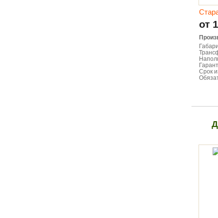
Стар
от 
Произ
Габари
Транс
Напол
Гарант
Срок и
Обязат
Д