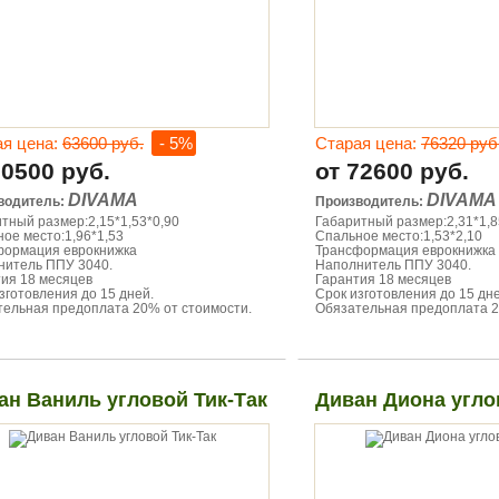
ая цена:
63600 руб.
- 5%
Старая цена:
76320 руб
60500 руб.
от 72600 руб.
DIVAMA
DIVAMA
водитель:
Производитель:
тный размер:2,15*1,53*0,90
Габаритный размер:2,31*1,8
ое место:1,96*1,53
Спальное место:1,53*2,10
формация еврокнижка
Трансформация еврокнижка
нитель ППУ 3040.
Наполнитель ППУ 3040.
ия 18 месяцев
Гарантия 18 месяцев
зготовления до 15 дней.
Срок изготовления до 15 дне
ельная предоплата 20% от стоимости.
Обязательная предоплата 2
ан Ваниль угловой Тик-Так
Диван Диона угл