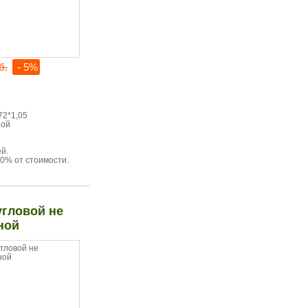
б.
- 5%
72*1,05
ной
й.
0% от стоимости.
угловой не
ной