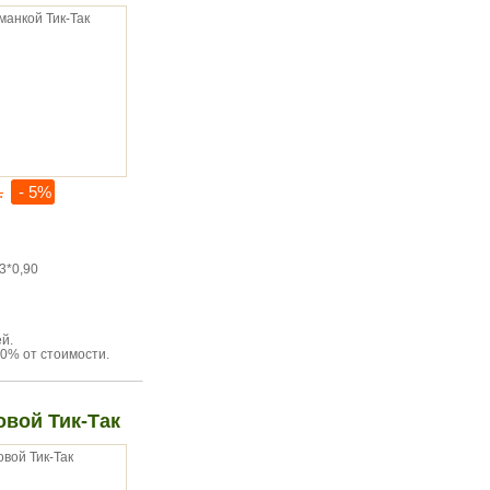
.
- 5%
3*0,90
й.
0% от стоимости.
вой Тик-Так