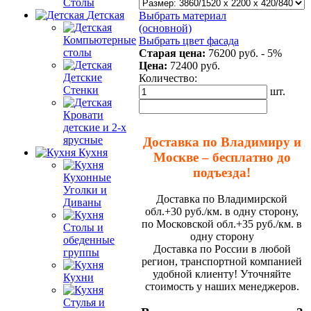
Столы
Детская
Выбрать материал
(основной)
Компьютерные
Выбрать цвет фасада
столы
Старая цена:
76200 руб.
- 5%
Цена:
72400
руб.
Детские
Количество:
Стенки
шт.
Кровати
детские и 2-х
ярусные
Доставка по Владимиру и
Кухня
Москве – бесплатно до
подъезда!
Кухонные
Уголки и
Доставка по Владимирской
Диваны
обл.+30 руб./км. в одну сторону,
по Московской обл.+35 руб./км. в
Столы и
одну сторону
обеденные
Доставка по России в любой
группы
регион, транспортной компанией
удобной клиенту! Уточняйте
Кухни
стоимость у наших менеджеров.
Стулья и