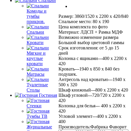
Спальни
Комоды и
Размер: 3860/1520 х 2200 х 420/840
тумбы
Спальное место: 80 х 190
прикров.
Цена комплекта по фото
Материал: ЛДСП + Рамка МДФ
Спальни
Возможно изменение размера
Большой выбор цветовой гаммы
Кровати
Срок изготовления: от 5 до 15
дней
Мягкие и
Колонка с ящиками---400 х 2200 х
круглые
420
кровати
Кровать---1940 х 850 х 840 без
подушек.
Матрасы
Антресоль над кроватью---1940 х
500 х 320
Туалетные
Шкаф книжный---800 х 2200 х 420
Столы
Шкаф угловой---720/720 х 2200 х
Гостиная
420
Колонка для белья--- 400 х 2200 х
Стенки
420
Угловой элемент---400 х 2200 х
Тумбы ТВ
400
Производитель:
Фабрика Фаворит
Журнальные