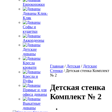
Еврокнижки
Диваны Клик-
Кляк
Софы и
кушетки
Аккордеоны
Детские
диваны
Кресла
Главная
/
Детская
/
Детские
кровати
Стенки
/ Детская стенка Комплект
№ 2
Кресла и
Пуфы
Детская стенка
Прямые и для
Комплект № 2
офиса диваны
Выкатные
диваны