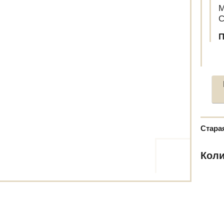
М
С
П
Стара
Коли