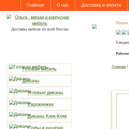
Главная
О нас
Доставка и оплата
Режим 
Доставка мебели по всей России
Ежедне
Работаем
Главная
Готовая мебель
Диваны
Угловые диваны
Еврокнижки
Диваны Клик-Кляк
Софы и кушетки