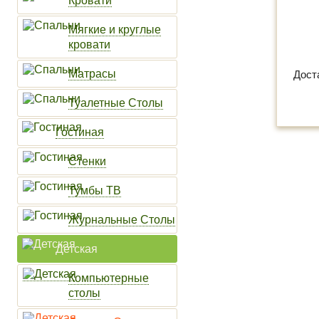
Кровати
Мягкие и круглые
кровати
Матрасы
Дост
Туалетные Столы
Гостиная
Стенки
Тумбы ТВ
Журнальные Столы
Детская
Компьютерные
столы