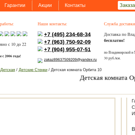
Гарантии
Акции
Контакты
Заказа
работы:
Наши контакты:
Служба доставки
+7 (495) 234-68-34
Доставка по Вла
бесплатно!
+7 (963) 750-92-09
вно с 10 до 22
+7 (904) 955-07-51
по Владимирской и 
 с 2006 года!
30 руб./км.
zakaz89637509209@yandex.ru
/
Детская
/
Детские Стенки
/ Детская комната Орбита 10
Детская комната О
Г
С
И
В